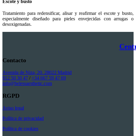
Escote y busto
Tratamiento para redensificar, alisar y reafirmar el escote y busto,
especialmente diseñado para pieles envejecidas con arrugas o
desoxigenadas.
Centr
Contacto
Avenida de Niza, 20. 28022 Madrid
912 50 30 47
/
+34 667 59 47 69
info@belessaesthetic.com
RGPD
Aviso legal
Política de privacidad
Política de cookies